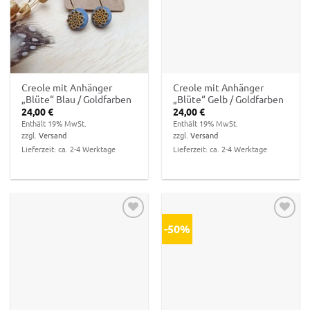
Zur
Zur
Wunschliste
Wunschliste
hinzufügen
hinzufügen
Creole mit Anhänger
Creole mit Anhänger
„Blüte“ Blau / Goldfarben
„Blüte“ Gelb / Goldfarben
24,00
€
24,00
€
Enthält 19% MwSt.
Enthält 19% MwSt.
zzgl.
Versand
zzgl.
Versand
Lieferzeit: ca. 2-4 Werktage
Lieferzeit: ca. 2-4 Werktage
-50%
Zur
Zur
Wunschliste
Wunschliste
hinzufügen
hinzufügen