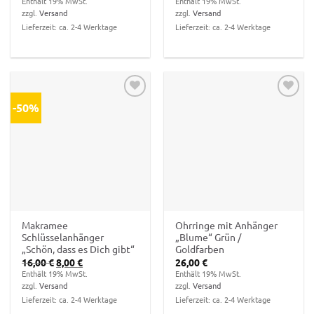
Enthält 19% MwSt.
Enthält 19% MwSt.
war:
ist:
war:
ist:
zzgl.
Versand
zzgl.
Versand
16,00 €
8,00 €.
16,00 €
8,00 €.
Lieferzeit: ca. 2-4 Werktage
Lieferzeit: ca. 2-4 Werktage
-50%
Zur
Zur
Wunschliste
Wunschliste
hinzufügen
hinzufügen
Makramee
Ohrringe mit Anhänger
Schlüsselanhänger
„Blume“ Grün /
„Schön, dass es Dich gibt“
Goldfarben
Ursprünglicher
Aktueller
16,00
€
8,00
€
26,00
€
Preis
Preis
Enthält 19% MwSt.
Enthält 19% MwSt.
war:
ist:
zzgl.
Versand
zzgl.
Versand
16,00 €
8,00 €.
Lieferzeit: ca. 2-4 Werktage
Lieferzeit: ca. 2-4 Werktage