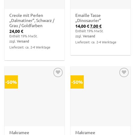
Creole mit Perlen
Emaille Tasse
„Dalmatiner“, Schwarz /
„Dinosaurier“
Grau / Goldfarben
Ursprünglicher
Aktueller
14,00
€
7,00
€
Preis
Preis
24,00
€
Enthält 19% MwSt.
war:
ist:
Enthält 19% MwSt.
zzgl.
Versand
14,00 €
7,00 €.
zzgl.
Versand
Lieferzeit: ca. 2-4 Werktage
Lieferzeit: ca. 2-4 Werktage
-50%
-50%
Zur
Zur
Wunschliste
Wunschliste
hinzufügen
hinzufügen
Makramee
Makramee