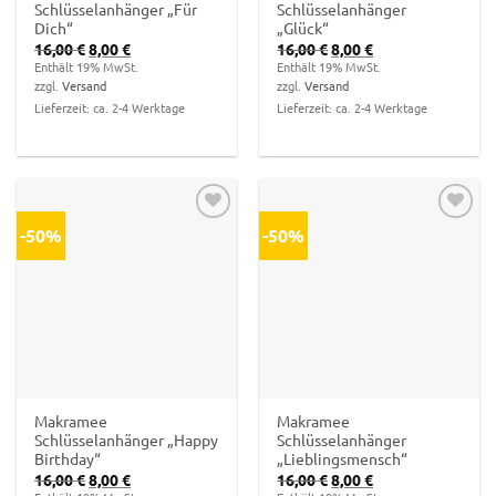
Schlüsselanhänger „Für
Schlüsselanhänger
Dich“
„Glück“
Ursprünglicher
Aktueller
Ursprünglicher
Aktueller
16,00
€
8,00
€
16,00
€
8,00
€
Preis
Preis
Preis
Preis
Enthält 19% MwSt.
Enthält 19% MwSt.
war:
ist:
war:
ist:
zzgl.
Versand
zzgl.
Versand
16,00 €
8,00 €.
16,00 €
8,00 €.
Lieferzeit: ca. 2-4 Werktage
Lieferzeit: ca. 2-4 Werktage
-50%
-50%
Zur
Zur
Wunschliste
Wunschliste
hinzufügen
hinzufügen
Makramee
Makramee
Schlüsselanhänger „Happy
Schlüsselanhänger
Birthday“
„Lieblingsmensch“
Ursprünglicher
Aktueller
Ursprünglicher
Aktueller
16,00
€
8,00
€
16,00
€
8,00
€
Preis
Preis
Preis
Preis