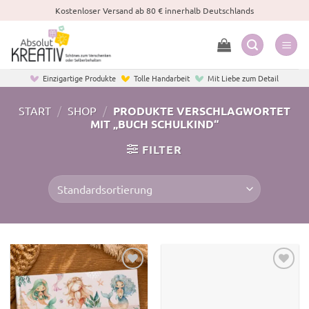
Zum
Kostenloser Versand ab 80 € innerhalb Deutschlands
Inhalt
springen
Einzigartige Produkte
Tolle Handarbeit
Mit Liebe zum Detail
START
/
SHOP
/
PRODUKTE VERSCHLAGWORTET
MIT „BUCH SCHULKIND“
FILTER
Zur
Zur
Wunschliste
Wunschliste
hinzufügen
hinzufügen