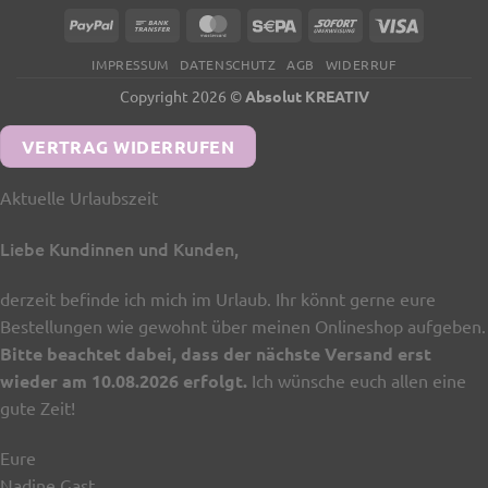
PayPal
Bank
MasterCard
Sepa
Sofort
Visa
Transfer
IMPRESSUM
DATENSCHUTZ
AGB
WIDERRUF
Copyright 2026 ©
Absolut KREATIV
VERTRAG WIDERRUFEN
Aktuelle Urlaubszeit
Liebe Kundinnen und Kunden,
derzeit befinde ich mich im Urlaub. Ihr könnt gerne eure
Bestellungen wie gewohnt über meinen Onlineshop aufgeben.
Bitte beachtet dabei, dass der nächste Versand erst
wieder am 10.08.2026 erfolgt.
Ich wünsche euch allen eine
gute Zeit!
Eure
Nadine Gast