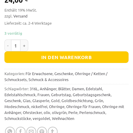
Enthält 19% MwSt.
zzgl.
Versand
Lieferzeit: ca. 2-4 Werktage
3 vorrätig
Ohrringe mit Glasperlen „Blätter", Ohrstecker, Olivgrün / Goldfa
IN DEN WARENKORB
Kategorien:
Für Erwachsene
,
Geschenke
,
Ohrringe / Ketten /
Schmucksets
,
Schmuck & Accessoires
Schlagwörter:
316L
,
Anhänger
,
Blätter
,
Damen
,
Edelstahl
,
Edelstahlschmuck
,
Frauen
,
Geburtstag
,
Geburtstagsgeschenk
,
Geschenk
,
Glas
,
Glasperle
,
Gold
,
Goldbeschichtung
,
Grün
,
Modeschmuck
,
nickelfrei
,
Ohrringe
,
Ohrringe für Frauen
,
Ohrringe mit
Anhänger
,
Ohrstecker
,
oliv
,
olivgrün
,
Perle
,
Perlenschmuck
,
Schmuckstücke
,
vergoldet
,
Weihnachten