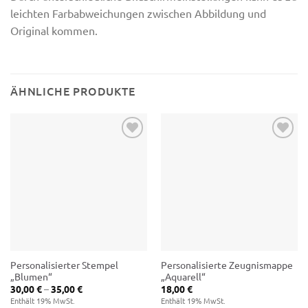
leichten Farbabweichungen zwischen Abbildung und
Original kommen.
ÄHNLICHE PRODUKTE
Zur
Zur
Wunschliste
Wunschliste
hinzufügen
hinzufügen
Personalisierter Stempel
Personalisierte Zeugnismappe
„Blumen“
„Aquarell“
Preisspanne:
30,00
€
–
35,00
€
18,00
€
30,00 €
Enthält 19% MwSt.
Enthält 19% MwSt.
bis